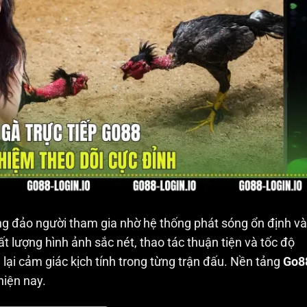
g đảo người tham gia nhờ hệ thống phát sóng ổn định và
ất lượng hình ảnh sắc nét, thao tác thuận tiện và tốc độ
ại cảm giác kịch tính trong từng trận đấu. Nền tảng
Go8
 hiện nay.