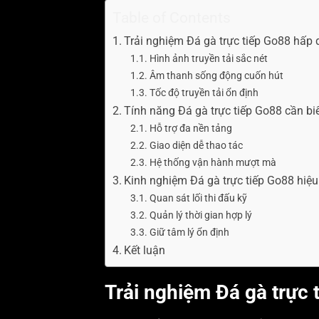
Table of Contents
Trải nghiệm Đá gà trực tiếp Go88 hấp 
Hình ảnh truyền tải sắc nét
Âm thanh sống động cuốn hút
Tốc độ truyền tải ổn định
Tính năng Đá gà trực tiếp Go88 cần biế
Hỗ trợ đa nền tảng
Giao diện dễ thao tác
Hệ thống vận hành mượt mà
Kinh nghiệm Đá gà trực tiếp Go88 hiệ
Quan sát lối thi đấu kỹ
Quản lý thời gian hợp lý
Giữ tâm lý ổn định
Kết luận
Trải nghiệm Đá gà trực 