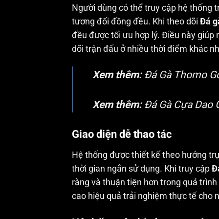
Người dùng có thể truy cập hệ thống t
tương đối đồng đều. Khi theo dõi
Đá g
đều được tối ưu hợp lý. Điều này giúp n
dõi trận đấu ở nhiều thời điểm khác nh
Xem thêm:
Đá Gà Thomo Go
Xem thêm:
Đá Gà Cựa Dao 
Giao diện dễ thao tác
Hệ thống được thiết kế theo hướng tr
thời gian ngắn sử dụng. Khi truy cập
Đ
ràng và thuận tiện hơn trong quá trình
cao hiệu quả trải nghiệm thực tế cho 