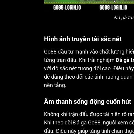
Đá gà trự
Hình ảnh truyền tải sắc nét
Go88 đầu tư mạnh vào chất lượng hiển
từng trận đấu. Khi trải nghiệm
Đá gà t
với độ sắc nét tương đối cao. Điều nà
dễ dàng theo dõi các tình huống quan tr
nền tảng.
Âm thanh sống động cuốn hút
Không khí trận đấu được tái hiện rõ r
Khi theo dõi Đá gà Go88, người xem c
đầu. Điều này giúp tăng tính chân thực