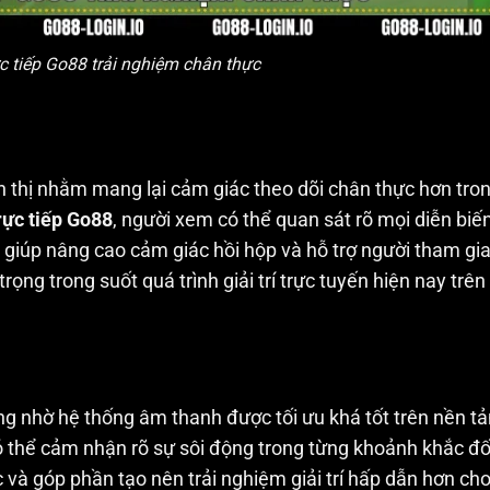
c tiếp Go88 trải nghiệm chân thực
 thị nhằm mang lại cảm giác theo dõi chân thực hơn tro
rực tiếp Go88
, người xem có thể quan sát rõ mọi diễn biế
y giúp nâng cao cảm giác hồi hộp và hỗ trợ người tham gi
ọng trong suốt quá trình giải trí trực tuyến hiện nay trên
àng nhờ hệ thống âm thanh được tối ưu khá tốt trên nền tả
ó thể cảm nhận rõ sự sôi động trong từng khoảnh khắc đố
 và góp phần tạo nên trải nghiệm giải trí hấp dẫn hơn ch