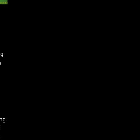
ng
n
a
ng.
i
o