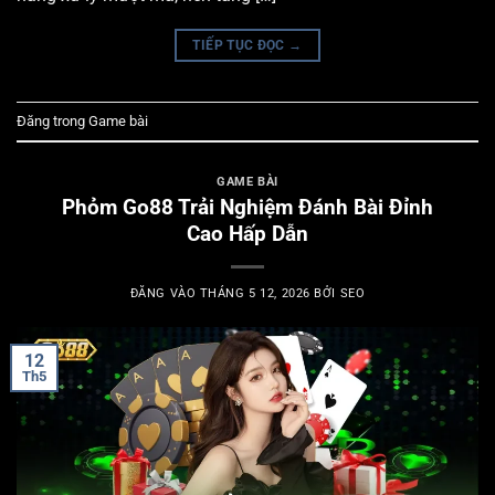
TIẾP TỤC ĐỌC
→
Đăng trong
Game bài
GAME BÀI
Phỏm Go88 Trải Nghiệm Đánh Bài Đỉnh
Cao Hấp Dẫn
ĐĂNG VÀO
THÁNG 5 12, 2026
BỞI
SEO
12
Th5