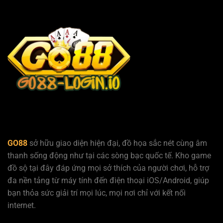
Hấp
Dẫn
Với
Người
Mới
GO88
sở hữu giao diện hiện đại, đồ họa sắc nét cùng âm
thanh sống động như tại các sòng bạc quốc tế. Kho game
đồ sộ tại đây đáp ứng mọi sở thích của người chơi, hỗ trợ
đa nền tảng từ máy tính đến điện thoại iOS/Android, giúp
bạn thỏa sức giải trí mọi lúc, mọi nơi chỉ với kết nối
internet.