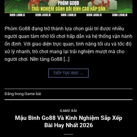
Phỏm Go88 đang trở thành lựa chọn giải trí được nhiều
người quan tâm nhờ lối chơi hấp dẫn và hệ thống vận hành
ổn định. Với giao diện trực quan, tính năng tối ưu và tốc độ
xử lý nhanh, trò chơi mang lại trải nghiệm mượt mà cho
người chơi. Nền tảng Go88 […]
TIẾP TỤC ĐỌC
→
Đăng trong
Game bài
GAME BÀI
Mậu Binh Go88 Và Kinh Nghiệm Sắp Xếp
Bài Hay Nhất 2026