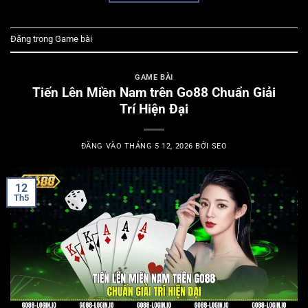
Đăng trong
Game bài
GAME BÀI
Tiến Lên Miền Nam trên Go88 Chuẩn Giải
Trí Hiện Đại
ĐĂNG VÀO
THÁNG 5 12, 2026
BỞI
SEO
12
Th5