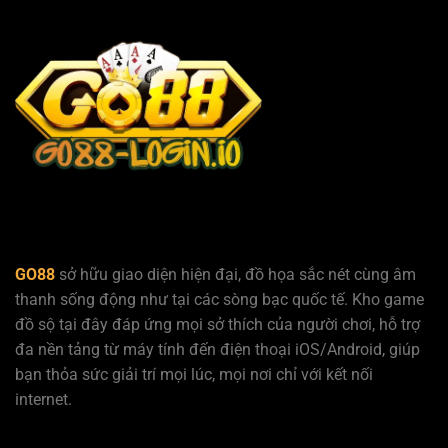
Dẫn
Với
Người
Mới
GO88
sở hữu giao diện hiện đại, đồ họa sắc nét cùng âm
thanh sống động như tại các sòng bạc quốc tế. Kho game
đồ sộ tại đây đáp ứng mọi sở thích của người chơi, hỗ trợ
đa nền tảng từ máy tính đến điện thoại iOS/Android, giúp
bạn thỏa sức giải trí mọi lúc, mọi nơi chỉ với kết nối
internet.