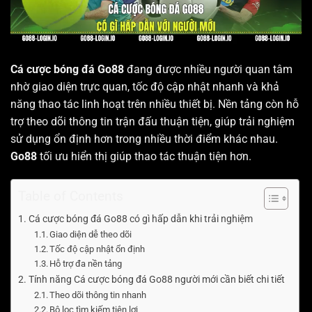
Cá cược bóng đá Go88
đang được nhiều người quan tâm
nhờ giao diện trực quan, tốc độ cập nhật nhanh và khả
năng thao tác linh hoạt trên nhiều thiết bị. Nền tảng còn hỗ
trợ theo dõi thông tin trận đấu thuận tiện, giúp trải nghiệm
sử dụng ổn định hơn trong nhiều thời điểm khác nhau.
Go88
tối ưu hiển thị giúp thao tác thuận tiện hơn.
Table of Contents
Cá cược bóng đá Go88 có gì hấp dẫn khi trải nghiệm
Giao diện dễ theo dõi
Tốc độ cập nhật ổn định
Hỗ trợ đa nền tảng
Tính năng Cá cược bóng đá Go88 người mới cần biết chi tiết
Theo dõi thông tin nhanh
Bộ lọc tìm kiếm tiện lợi