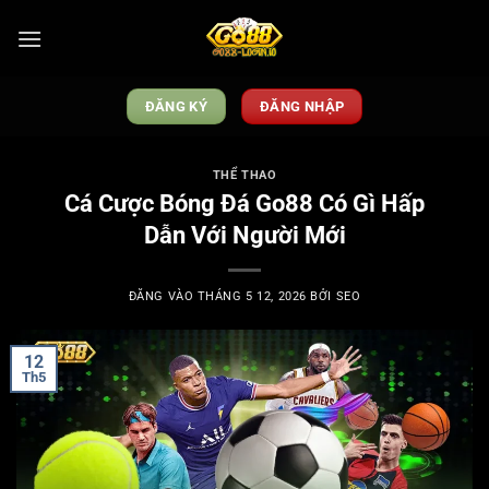
Bỏ
qua
nội
dung
ĐĂNG KÝ
ĐĂNG NHẬP
THỂ THAO
Cá Cược Bóng Đá Go88 Có Gì Hấp
Dẫn Với Người Mới
ĐĂNG VÀO
THÁNG 5 12, 2026
BỞI
SEO
12
Th5