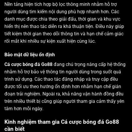
Nền tảng hiện tích hợp bộ lọc thông minh nhằm hỗ trợ
người dùng tìm kiếm nội dung phù hợp nhanh hơn. Các
danh mục được chia theo giải đấu, thời gian và khu vực
hiển thị nên thao tác diễn ra khá thuận tiện. Điều này giúp
tiết kiệm thời gian theo dõi thông tin và hạn chế cảm giác
rối mắt khi nhiều sự kiện xuất hiện cùng lúc.
Bảo mật dữ liệu ổn định
Cá cược bóng đá Go88
đang chú trọng nâng cấp hệ thống
nhằm hỗ trợ bảo vệ thông tin người dùng trong suốt quá
trình sử dụng. Các thao tác đăng nhập và truy cập đều
được tối ưu theo hướng ổn định hơn nhằm hạn chế gián
đoạn trải nghiệm. Ngoài ra, khả năng vận hành đồng đều
trên nhiều thiết bị cũng giúp người tham gia cảm thấy yên
tâm hơn mỗi ngày.
Kinh nghiệm tham gia Cá cược bóng đá Go88
cần biết