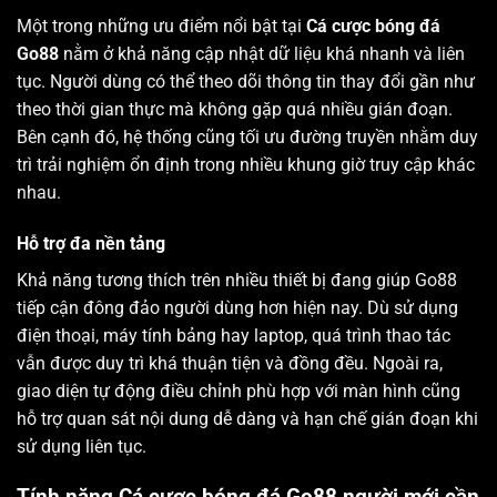
Một trong những ưu điểm nổi bật tại
Cá cược bóng đá
Go88
nằm ở khả năng cập nhật dữ liệu khá nhanh và liên
tục. Người dùng có thể theo dõi thông tin thay đổi gần như
theo thời gian thực mà không gặp quá nhiều gián đoạn.
Bên cạnh đó, hệ thống cũng tối ưu đường truyền nhằm duy
trì trải nghiệm ổn định trong nhiều khung giờ truy cập khác
nhau.
Hỗ trợ đa nền tảng
Khả năng tương thích trên nhiều thiết bị đang giúp Go88
tiếp cận đông đảo người dùng hơn hiện nay. Dù sử dụng
điện thoại, máy tính bảng hay laptop, quá trình thao tác
vẫn được duy trì khá thuận tiện và đồng đều. Ngoài ra,
giao diện tự động điều chỉnh phù hợp với màn hình cũng
hỗ trợ quan sát nội dung dễ dàng và hạn chế gián đoạn khi
sử dụng liên tục.
Tính năng Cá cược bóng đá Go88 người mới cần