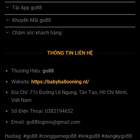
Tải App go88
Khuyến Mãi go88
Chăm sóc khách hàng
THÔNG TIN LIÊN HỆ
Thương Hiệu:
go88
Website:
https://babyballooning.nl/
Địa Chỉ:
77c Đường Lê Ngung, Tân Tạo, Hồ Chí Minh,
Việt Nam
Số Điện Thoại:
0382194652
Email:
go88loginio@gmail.com
Hastag: #go88 #conggamego88 #linkgo88 #dangkygo88