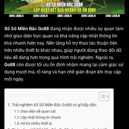
Xổ Số Miền Bắc Go88
đang nhận được nhiều sự quan tâm
nhờ giao diện trực quan và khả năng cập nhật thông tin
khá nhanh hiện nay. Nền tảng hỗ trợ thao tác thuận tiện
trên nhiều thiết bị khác nhau, giúp người dùng theo dõi dữ
liệu dễ dàng hơn trong quá trình trải nghiệm. Ngoài ra,
Go88
còn được tối ưu ổn định nhằm mang lại cảm giác sử
dụng mượt mà, rõ ràng và hạn chế gián đoạn khi truy cập
mỗi ngày.
Table of Contents
Trải nghiệm Xổ Số Miền Bắc Go88 có gì hấp dẫn
Giao diện dễ quan sát
Cập nhật thông tin nhanh
Hỗ trợ nhiều thiết bị