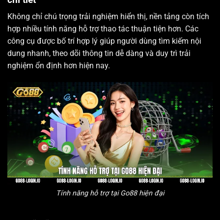
Không chỉ chú trọng trải nghiệm hiển thị, nền tảng còn tích
hợp nhiều tính năng hỗ trợ thao tác thuận tiện hơn. Các
công cụ được bố trí hợp lý giúp người dùng tìm kiếm nội
dung nhanh, theo dõi thông tin dễ dàng và duy trì trải
nghiệm ổn định hơn hiện nay.
Tính năng hỗ trợ tại Go88 hiện đại