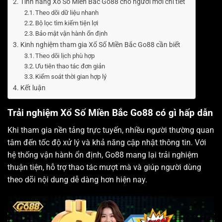
Tính năng Xổ Số Miền Bắc Go88 cho người mới chi tiết
Theo dõi dữ liệu nhanh
Bộ lọc tìm kiếm tiện lợi
Bảo mật vận hành ổn định
Kinh nghiệm tham gia Xổ Số Miền Bắc Go88 cần biết
Theo dõi lịch phù hợp
Ưu tiên thao tác đơn giản
Kiểm soát thời gian hợp lý
Kết luận
Trải nghiệm Xổ Số Miền Bắc Go88 có gì hấp dẫn
Khi tham gia nền tảng trực tuyến, nhiều người thường quan
tâm đến tốc độ xử lý và khả năng cập nhật thông tin. Với
hệ thống vận hành ổn định, Go88 mang lại trải nghiệm
thuận tiện, hỗ trợ thao tác mượt mà và giúp người dùng
theo dõi nội dung dễ dàng hơn hiện nay.