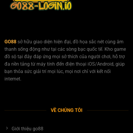
GO88
sở hữu giao diện hiện đại, đồ họa sắc nét cùng âm
thanh sống động như tại các sòng bạc quốc tế. Kho game
đồ sộ tại đây đáp ứng mọi sở thích của người chơi, hỗ trợ
đa nền tảng từ máy tính đến điện thoại iOS/Android, giúp
bạn thỏa sức giải trí mọi lúc, mọi nơi chỉ với kết nối
internet.
VỀ CHÚNG TÔI
Giới thiệu go88