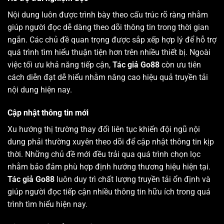
Nội dung luôn được trình bày theo cấu trúc rõ ràng nhằm
giúp người đọc dễ dàng theo dõi thông tin trong thời gian
ngắn. Các chủ đề quan trọng được sắp xếp hợp lý để hỗ trợ
quá trình tìm hiểu thuận tiện hơn trên nhiều thiết bị. Ngoài
việc tối ưu khả năng tiếp cận,
Tác giả Go88
còn ưu tiên
cách diễn đạt dễ hiểu nhằm nâng cao hiệu quả truyền tải
nội dung hiện nay.
Cập nhật thông tin mới
Xu hướng thị trường thay đổi liên tục khiến đội ngũ nội
dung phải thường xuyên theo dõi để cập nhật thông tin kịp
thời. Những chủ đề mới đều trải qua quá trình chọn lọc
nhằm bảo đảm phù hợp định hướng thương hiệu hiện tại.
Tác giả Go88
luôn duy trì chất lượng truyền tải ổn định và
giúp người đọc tiếp cận nhiều thông tin hữu ích trong quá
trình tìm hiểu hiện nay.