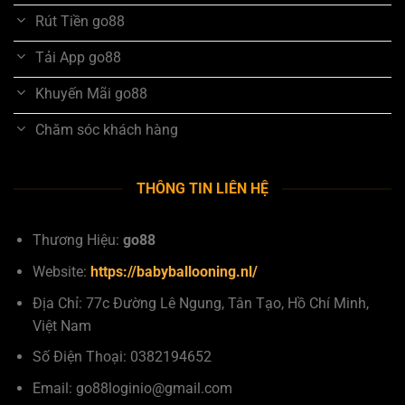
Rút Tiền go88
Tải App go88
Khuyến Mãi go88
Chăm sóc khách hàng
THÔNG TIN LIÊN HỆ
Thương Hiệu:
go88
Website:
https://babyballooning.nl/
Địa Chỉ:
77c Đường Lê Ngung, Tân Tạo, Hồ Chí Minh,
Việt Nam
Số Điện Thoại:
0382194652
Email:
go88loginio@gmail.com