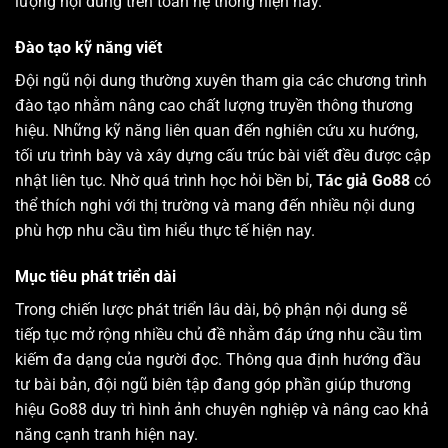
lượng nội dung trên toàn hệ thống hiện nay.
Đào tạo kỹ năng viết
Đội ngũ nội dung thường xuyên tham gia các chương trình
đào tạo nhằm nâng cao chất lượng truyền thông thương
hiệu. Những kỹ năng liên quan đến nghiên cứu xu hướng,
tối ưu trình bày và xây dựng cấu trúc bài viết đều được cập
nhật liên tục. Nhờ quá trình học hỏi bền bỉ,
Tác giả Go88
có
thể thích nghi với thị trường và mang đến nhiều nội dung
phù hợp nhu cầu tìm hiểu thực tế hiện nay.
Mục tiêu phát triển dài
Trong chiến lược phát triển lâu dài, bộ phận nội dung sẽ
tiếp tục mở rộng nhiều chủ đề nhằm đáp ứng nhu cầu tìm
kiếm đa dạng của người đọc. Thông qua định hướng đầu
tư bài bản, đội ngũ biên tập đang góp phần giúp thương
hiệu Go88 duy trì hình ảnh chuyên nghiệp và nâng cao khả
năng cạnh tranh hiện nay.