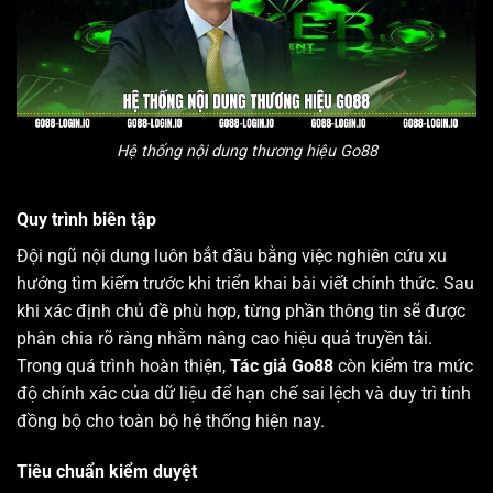
Hệ thống nội dung thương hiệu Go88
Quy trình biên tập
Đội ngũ nội dung luôn bắt đầu bằng việc nghiên cứu xu
hướng tìm kiếm trước khi triển khai bài viết chính thức. Sau
khi xác định chủ đề phù hợp, từng phần thông tin sẽ được
phân chia rõ ràng nhằm nâng cao hiệu quả truyền tải.
Trong quá trình hoàn thiện,
Tác giả Go88
còn kiểm tra mức
độ chính xác của dữ liệu để hạn chế sai lệch và duy trì tính
đồng bộ cho toàn bộ hệ thống hiện nay.
Tiêu chuẩn kiểm duyệt