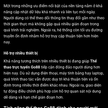
Một trong những ưu điểm nổi bật của nền tảng nằm ở khả
năng cập nhật dữ liệu khá nhanh và liên tục mỗi ngày.
Người dùng có thể theo dõi thông tin thay đổi gần như theo
thời gian thực mà không gặp quá nhiều gián đoạn trong
quá trình trải nghiệm. Ngoài ra, hệ thống còn tối ưu đường
truyền ổn định nhằm hỗ trợ truy cập thuận tiện hơn hiện
nay.
Hỗ trợ nhiều thiết bị
Khả năng tương thích trên nhiều thiết bị đang giúp
Thể
thao trực tuyến Go88
tiếp cận đông đảo người dùng hơn
hiện nay. Dù sử dụng điện thoại, máy tính bảng hay laptop,
quá trình thao tác vẫn được duy trì khá thuận tiện và ổn
định trong nhiều thời điểm khác nhau. Ngoài ra, giao diện
tự động điều chỉnh phù hợp còn hỗ trợ quan sát nội dung
dễ dàng và hạn chế gián đoạn hơn.