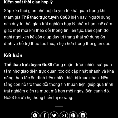
Kiểm soát thời gian hợp lý
Sắp xếp thời gian phù hợp là yếu tố khá quan trọng khi
tham gia
Thể thao trực tuyến Go88
hiện nay. Người dùng
nên duy trì thời gian trải nghiệm hợp lý nhằm hạn chế cảm
giác mệt mỏi khi theo dõi thông tin liên tục. Bên cạnh đó,
nghỉ ngơi xen kẽ còn giúp duy trì trạng thái sử dụng ổn
định và hỗ trợ thao tác thuận tiện hơn trong thời gian dài.
Kết luận
Thể thao trực tuyến Go88
đang nhận được nhiều sự quan
tâm nhờ giao diện trực quan, tốc độ cập nhật nhanh và khả
năng thao tác ổn định trên nhiều thiết bị khác nhau. Nền
tảng còn hỗ trợ theo dõi thông tin thuận tiện, giúp quá trình
trải nghiệm diễn ra mượt mà hơn mỗi ngày. Bên cạnh đó,
Go88 tối ưu hệ thống hiển thị rõ ràng.