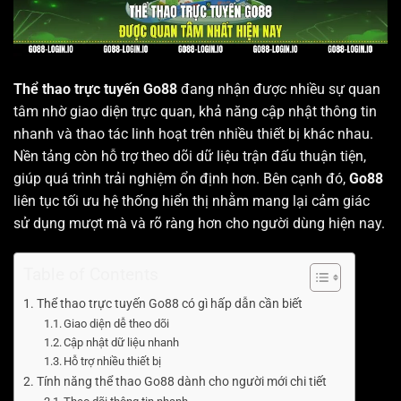
Thể thao trực tuyến Go88
đang nhận được nhiều sự quan
tâm nhờ giao diện trực quan, khả năng cập nhật thông tin
nhanh và thao tác linh hoạt trên nhiều thiết bị khác nhau.
Nền tảng còn hỗ trợ theo dõi dữ liệu trận đấu thuận tiện,
giúp quá trình trải nghiệm ổn định hơn. Bên cạnh đó,
Go88
liên tục tối ưu hệ thống hiển thị nhằm mang lại cảm giác
sử dụng mượt mà và rõ ràng hơn cho người dùng hiện nay.
Table of Contents
Thể thao trực tuyến Go88 có gì hấp dẫn cần biết
Giao diện dễ theo dõi
Cập nhật dữ liệu nhanh
Hỗ trợ nhiều thiết bị
Tính năng thể thao Go88 dành cho người mới chi tiết