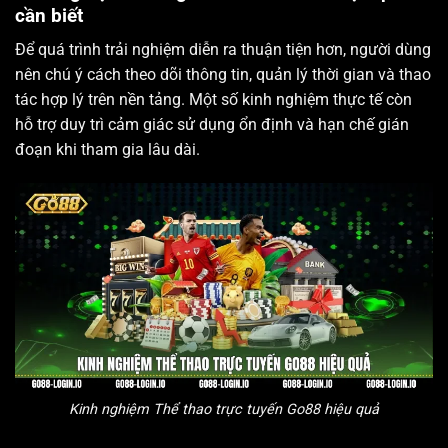
cần biết
Để quá trình trải nghiệm diễn ra thuận tiện hơn, người dùng
nên chú ý cách theo dõi thông tin, quản lý thời gian và thao
tác hợp lý trên nền tảng. Một số kinh nghiệm thực tế còn
hỗ trợ duy trì cảm giác sử dụng ổn định và hạn chế gián
đoạn khi tham gia lâu dài.
Kinh nghiệm Thể thao trực tuyến Go88 hiệu quả