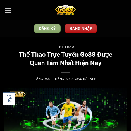
Bỏ
qua
nội
dung
ĐĂNG KÝ
ĐĂNG NHẬP
THỂ THAO
Thể Thao Trực Tuyến Go88 Được
Quan Tâm Nhất Hiện Nay
ĐĂNG VÀO
THÁNG 5 12, 2026
BỞI
SEO
12
Th5