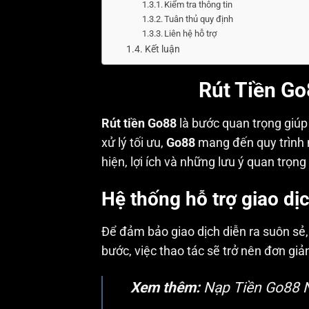
Kiểm tra thông tin
Tuân thủ quy định
Liên hệ hỗ trợ
Kết luận
Rút Tiền G
Rút tiền Go88
là bước quan trọng giúp
xử lý tối ưu,
Go88
mang đến quy trình n
hiện, lợi ích và những lưu ý quan trọng k
Hệ thống hỗ trợ giao d
Để đảm bảo giao dịch diễn ra suôn sẻ,
bước, việc thao tác sẽ trở nên đơn giản
Xem thêm:
Nạp Tiền Go88 