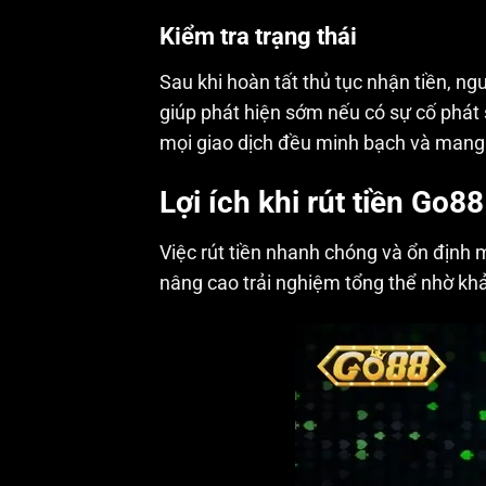
Kiểm tra trạng thái
Sau khi hoàn tất thủ tục nhận tiền, ng
giúp phát hiện sớm nếu có sự cố phát s
mọi giao dịch đều minh bạch và mang 
Lợi ích khi rút tiền Go88
Việc rút tiền nhanh chóng và ổn định m
nâng cao trải nghiệm tổng thể nhờ khả