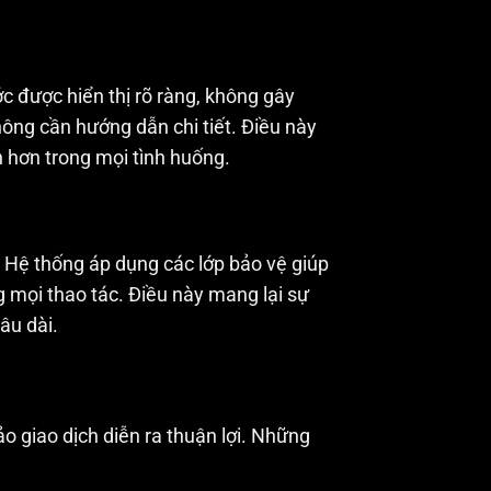
c được hiển thị rõ ràng, không gây
ông cần hướng dẫn chi tiết. Điều này
n hơn trong mọi tình huống.
. Hệ thống áp dụng các lớp bảo vệ giúp
g mọi thao tác. Điều này mang lại sự
âu dài.
o giao dịch diễn ra thuận lợi. Những