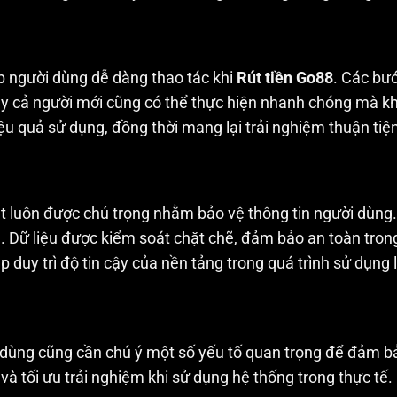
úp người dùng dễ dàng thao tác khi
Rút tiền Go88
. Các bướ
ay cả người mới cũng có thể thực hiện nhanh chóng mà kh
iệu quả sử dụng, đồng thời mang lại trải nghiệm thuận tiệ
ật luôn được chú trọng nhằm bảo vệ thông tin người dùng
ch. Dữ liệu được kiểm soát chặt chẽ, đảm bảo an toàn tron
 duy trì độ tin cậy của nền tảng trong quá trình sử dụng l
 dùng cũng cần chú ý một số yếu tố quan trọng để đảm bả
 và tối ưu trải nghiệm khi sử dụng hệ thống trong thực tế.