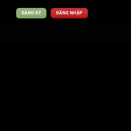
ĐĂNG KÝ
ĐĂNG NHẬP