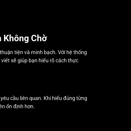
n Không Chờ
thuận tiện và minh bạch. Với hệ thống
viết sẽ giúp bạn hiểu rõ cách thực
 yêu cầu liên quan. Khi hiểu đúng từng
nên ổn định hơn.