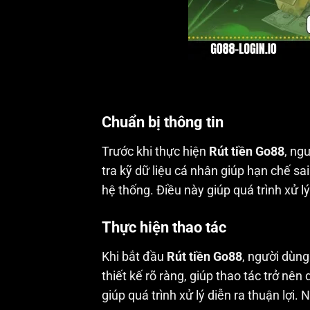
Chuẩn bị thông tin
Trước khi thực hiện
Rút tiền Go88
, ng
tra kỹ dữ liệu cá nhân giúp hạn chế s
hệ thống. Điều này giúp quá trình xử l
Thực hiện thao tác
Khi bắt đầu
Rút tiền Go88
, người dùng
thiết kế rõ ràng, giúp thao tác trở n
giúp quá trình xử lý diễn ra thuận lợi