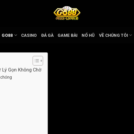
GO88
CASINO
ĐÁ GÀ
GAME BÀI
NỔ HŨ
VỀ CHÚNG TÔI
ử Lý Gọn Không Chờ
h chóng