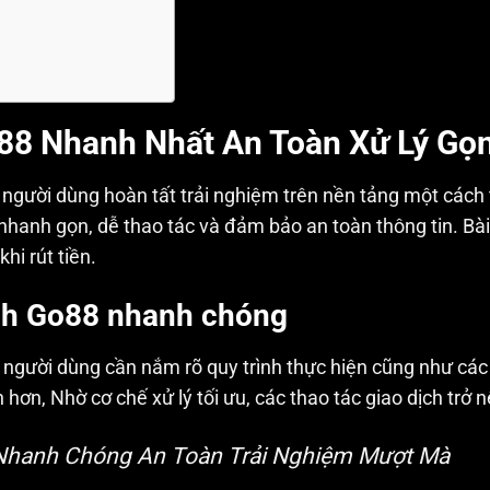
o88 Nhanh Nhất An Toàn Xử Lý Gọ
 người dùng hoàn tất trải nghiệm trên nền tảng một cách 
hanh gọn, dễ thao tác và đảm bảo an toàn thông tin. Bài 
hi rút tiền.
ịch Go88 nhanh chóng
 người dùng cần nắm rõ quy trình thực hiện cũng như các
 hơn, Nhờ cơ chế xử lý tối ưu, các thao tác giao dịch trở 
Nhanh Chóng An Toàn Trải Nghiệm Mượt Mà