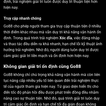
định, trải nghiệm giải trí luôn được duy trì thuận tiện hơn
hiện nay.
Truy cập nhanh chóng
Go88 cho phép người tham gia truy cập thuận tiện ở nhiều
thời điểm khác nhau mà vẫn duy trì khả năng vận hành ổn
định. Trong quá trình trải nghiệm
Xóc đĩa
, việc đăng nhập
và thao tác đều diễn ra khá nhanh, hạn chế lỗi kỹ thuật ảnh
hưởng trải nghiệm. Nhờ đó, người dùng luôn duy trì được
cảm giác giải trí liền mạch và ổn định hơn hiện nay.
Không gian giải trí ổn định cùng Go88
Go88 không chỉ chú trọng khả năng vận hành mà còn liên
tục nâng cấp nhiều yếu tố liên quan đến trải nghiệm thực
tế của người tham gia hiện nay. Từ giao diện hiển thị cho
đến tốc độ phản hồi đều được phát triển đồng đều nhằm
nâng cao sự thuận tiện. Nhờ đó, quá trình giải trí luôn duy
trì cảm giác ổn định và hạn chế tối đa gián đoạn không