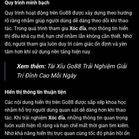
Quy trình minh bạch
Quy trình hoạt động trên Go88 được xây dựng theo hướng
rõ ràng nhằm giúp người dùng dễ dàng theo dõi khi thao
tác. Trong quá trình tham gia
Xóc đĩa
, mọi thông tin hiển
thị đều khá cụ thể, hạn chế nhầm lẫn không cần thiết. Nhờ
đó, người tham gia luôn duy trì cảm giác ổn định và yên
tâm hơn khi sử dụng nền tảng hiện nay.
Xem thêm:
Tài Xỉu Go88 Trải Nghiệm Giải
Trí Đỉnh Cao Mỗi Ngày
Hiển thị thông tin thuận tiện
Các nội dung hiển thị trên Go88 được sắp xếp khoa học
nhằm hỗ trợ người dùng quan sát dễ dàng hơn khi thao
tác. Khi trải nghiệm
Xóc đĩa
, những thông tin quan trọng
luôn xuất hiện rõ ràng và hạn chế mất thời gian tìm kiếm.
Nhờ khả năng hiển thị trực quan cùng tốc độ phản hồi ổn