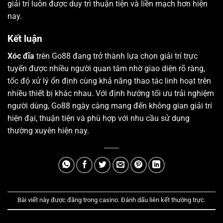
giải trí luôn được duy trì thuận tiện và liền mạch hơn hiện
nay.
Kết luận
Xóc đĩa
trên Go88 đang trở thành lựa chọn giải trí trực
tuyến được nhiều người quan tâm nhờ giao diện rõ ràng,
tốc độ xử lý ổn định cùng khả năng thao tác linh hoạt trên
nhiều thiết bị khác nhau. Với định hướng tối ưu trải nghiệm
người dùng, Go88 ngày càng mang đến không gian giải trí
hiện đại, thuận tiện và phù hợp với nhu cầu sử dụng
thường xuyên hiện nay.
Bài viết này được đăng trong
casino
. Đánh dấu
liên kết thường trực
.