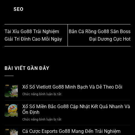
SEO
Tài Xỉu Go88 Trải Nghiệm
Bắn Cá Rồng Go88 Săn Boss
Giải Trí Đỉnh Cao Mỗi Ngày
Đại Dương Cực Hot
BÀI VIẾT GẦN ĐÂY
Xổ Số Vietlott Go88 Minh Bạch Và Dễ Theo Dõi
Chức năng bình luận bị tắt
ở
Xổ
Số
Xổ Số Miền Bắc Go88 Cập Nhật Kết Quả Nhanh Và
Vietlott
Ổn Định
Go88
Chức năng bình luận bị tắt
ở
Minh
Xổ
Bạch
Số
Và
Cá Cược Esports Go88 Mang Đến Trải Nghiệm
Miền