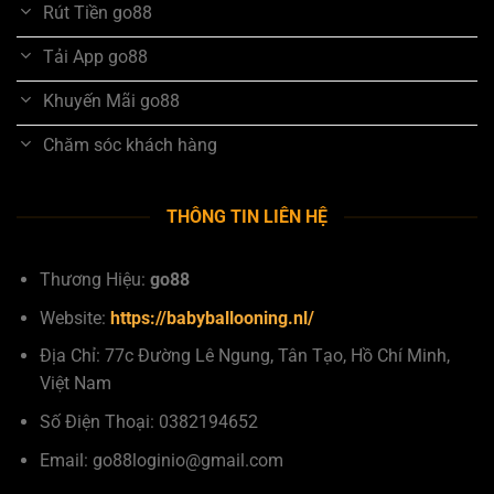
Rút Tiền go88
Tải App go88
Khuyến Mãi go88
Chăm sóc khách hàng
THÔNG TIN LIÊN HỆ
Thương Hiệu:
go88
Website:
https://babyballooning.nl/
Địa Chỉ:
77c Đường Lê Ngung, Tân Tạo, Hồ Chí Minh,
Việt Nam
Số Điện Thoại:
0382194652
Email:
go88loginio@gmail.com