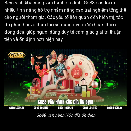
Bên cạnh khả năng vận hành ổn định, Go88 còn tối ưu
nhiều tính năng hỗ trợ nhằm nâng cao trải nghiệm tổng thể
cho người tham gia. Các yếu tố liên quan đến hiển thị, tốc
độ phản hồi và thao tác sử dụng đều được hoàn thiện
đồng đều, giúp người dùng duy trì cảm giác giải trí thuận
tiện và ổn định hơn hiện nay.
Go88 vận hành Xóc đĩa ổn định