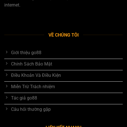
internet.
VỀ CHÚNG TÔI
Giới thiệu go88
Chính Sách Bảo Mật
Điều Khoản Và Điều Kiện
Miễn Trừ Trách nhiệm
Tác giả go88
Câu hỏi thường gặp