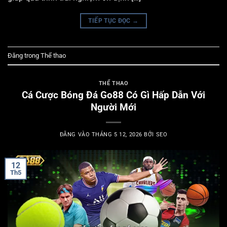
TIẾP TỤC ĐỌC
→
Đăng trong
Thể thao
THỂ THAO
Cá Cược Bóng Đá Go88 Có Gì Hấp Dẫn Với
Người Mới
ĐĂNG VÀO
THÁNG 5 12, 2026
BỞI
SEO
12
Th5