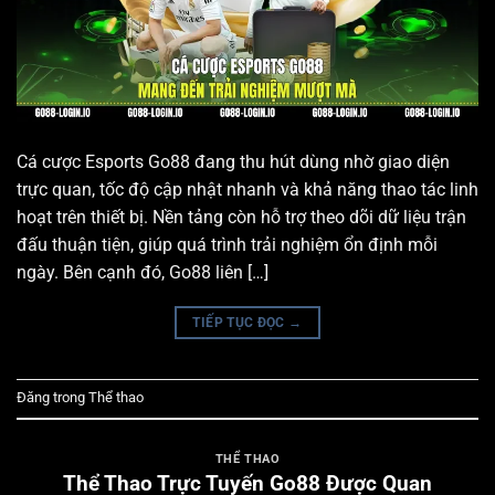
Cá cược Esports Go88 đang thu hút dùng nhờ giao diện
trực quan, tốc độ cập nhật nhanh và khả năng thao tác linh
hoạt trên thiết bị. Nền tảng còn hỗ trợ theo dõi dữ liệu trận
đấu thuận tiện, giúp quá trình trải nghiệm ổn định mỗi
ngày. Bên cạnh đó, Go88 liên […]
TIẾP TỤC ĐỌC
→
Đăng trong
Thể thao
THỂ THAO
Thể Thao Trực Tuyến Go88 Được Quan