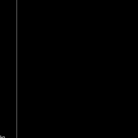
Đá
Hiện
Go88
Nay
Có
Gì
Hấp
Dẫn
Với
Người
Mới
nên