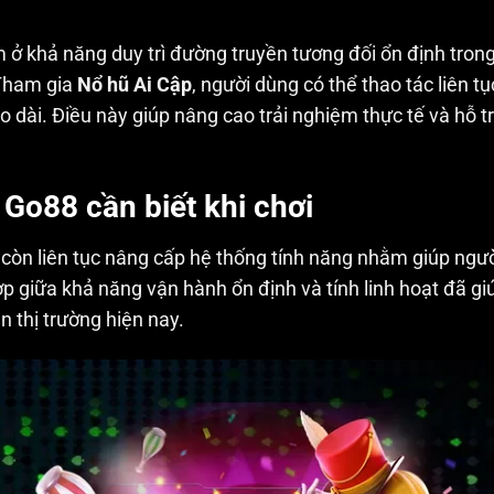
 ở khả năng duy trì đường truyền tương đối ổn định tron
 Tham gia
Nổ hũ Ai Cập
, người dùng có thể thao tác liên tụ
dài. Điều này giúp nâng cao trải nghiệm thực tế và hỗ t
Go88 cần biết khi chơi
 còn liên tục nâng cấp hệ thống tính năng nhằm giúp ngư
ợp giữa khả năng vận hành ổn định và tính linh hoạt đã gi
n thị trường hiện nay.