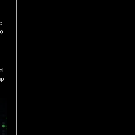
g
c
rợ
ời
úp