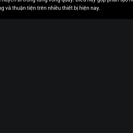
g và thuận tiện trên nhiều thiết bị hiện nay.