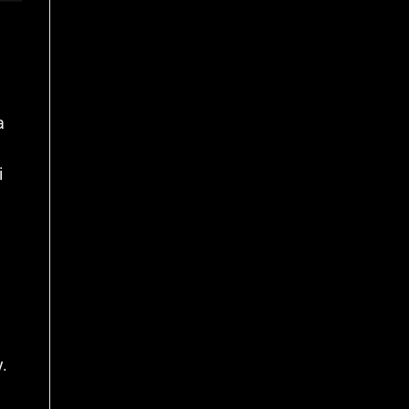
a
i
y.