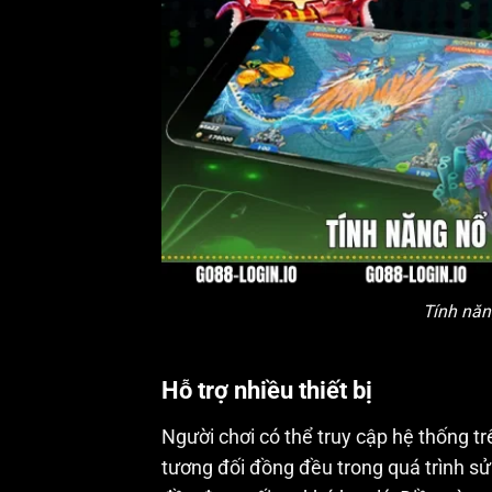
Tính năn
Hỗ trợ nhiều thiết bị
Người chơi có thể truy cập hệ thống t
tương đối đồng đều trong quá trình sử