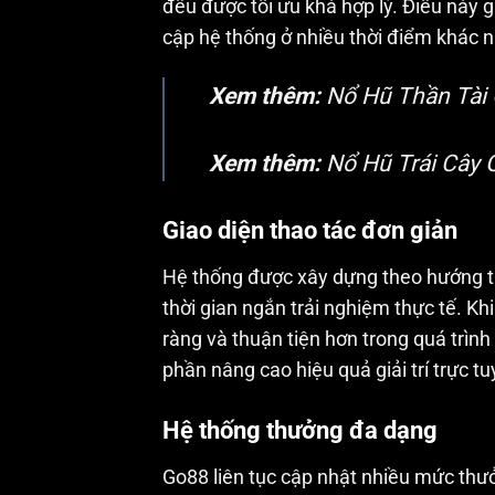
đều được tối ưu khá hợp lý. Điều này gi
cập hệ thống ở nhiều thời điểm khác n
Xem thêm:
Nổ Hũ Thần Tài
Xem thêm:
Nổ Hũ Trái Cây
Giao diện thao tác đơn giản
Hệ thống được xây dựng theo hướng t
thời gian ngắn trải nghiệm thực tế. Kh
ràng và thuận tiện hơn trong quá trình
phần nâng cao hiệu quả giải trí trực 
Hệ thống thưởng đa dạng
Go88 liên tục cập nhật nhiều mức thư